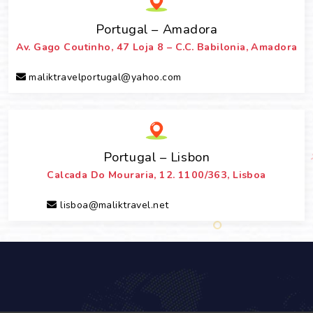
Portugal – Amadora
Av. Gago Coutinho, 47 Loja 8 – C.C. Babilonia, Amadora
maliktravelportugal@yahoo.com
Portugal – Lisbon
Calcada Do Mouraria, 12. 1100/363, Lisboa
lisboa@maliktravel.net